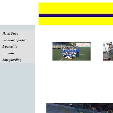
Vai ai contenuti
Salta menù
Home Page
Strutture Sportive
▼
5 per mille
Contatti
Safeguarding