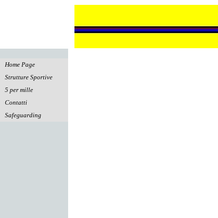
Vai ai contenuti
Salta menù
Home Page
Strutture Sportive
▼
5 per mille
Contatti
Safeguarding